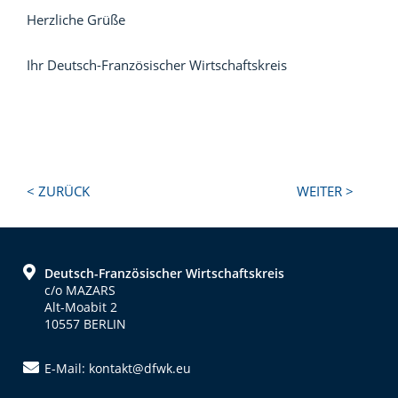
Herzliche Grüße
Ihr Deutsch-Französischer Wirtschaftskreis
Next
Previous
< ZURÜCK
WEITER >
Post:
Post:
Footer
Deutsch-Französischer Wirtschaftskreis
c/o MAZARS
Alt-Moabit 2
10557 BERLIN
E-Mail: kontakt@dfwk.eu