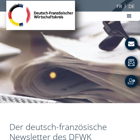
Passer
Passer
FR
DE
au
au
contenu
pied
principal
de
DFWK
page
Deutsch-
Französischer
Wirtschaftskreis
Der deutsch-französische
Newsletter des DFWK