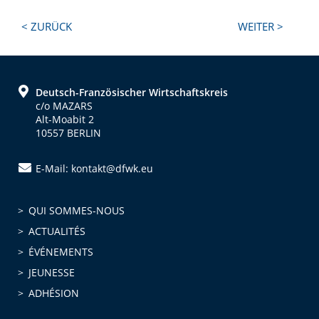
Next
Previous
< ZURÜCK
WEITER >
Post:
Post:
Footer
Deutsch-Französischer Wirtschaftskreis
c/o MAZARS
Alt-Moabit 2
10557 BERLIN
E-Mail: kontakt@dfwk.eu
QUI SOMMES-NOUS
ACTUALITÉS
ÉVÉNEMENTS
JEUNESSE
ADHÉSION