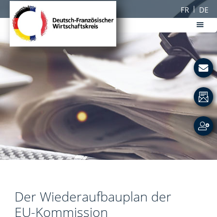
Passer
Passer
FR
DE
au
au
contenu
pied
principal
de
DFWK
page
Deutsch-
Französischer
Wirtschaftskreis
Der Wiederaufbauplan der
EU-Kommission