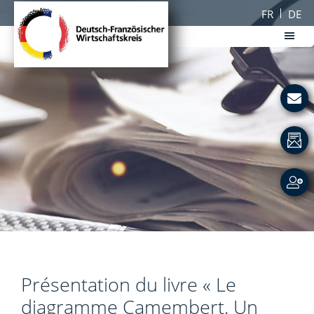
Passer
Passer
FR
DE
au
au
contenu
pied
principal
de
DFWK
page
Deutsch-
Französischer
Wirtschaftskreis
Présentation du livre « Le
diagramme Camembert. Un