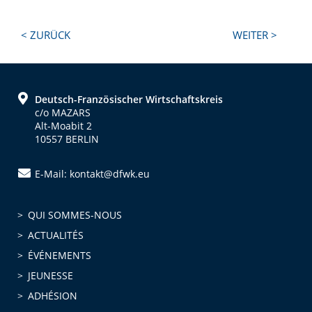
Next
Previous
< ZURÜCK
WEITER >
Post:
Post:
Footer
Deutsch-Französischer Wirtschaftskreis
c/o MAZARS
Alt-Moabit 2
10557 BERLIN
E-Mail: kontakt@dfwk.eu
QUI SOMMES-NOUS
ACTUALITÉS
ÉVÉNEMENTS
JEUNESSE
ADHÉSION