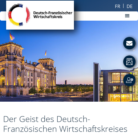
Zum
Zur
FR
DE
Inhalt
Fußzeile
springen
springen
DFWK
Deutsch-
Französischer
Wirtschaftskreis
Der Geist des Deutsch-
Französischen Wirtschaftskreises