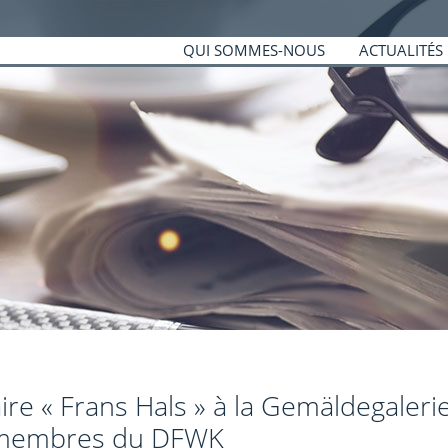
QUI SOMMES-NOUS
ACTUALITÉS
re « Frans Hals » à la Gemäldegalerie
s membres du DFWK