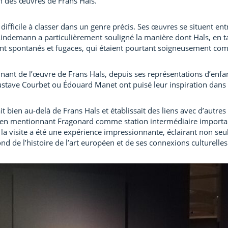
n des œuvres de Frans Hals.
ifficile à classer dans un genre précis. Ses œuvres se situent entr
indemann a particulièrement souligné la manière dont Hals, en t
nt spontanés et fugaces, qui étaient pourtant soigneusement co
cinant de l’œuvre de Frans Hals, depuis ses représentations d’enfa
stave Courbet ou Édouard Manet ont puisé leur inspiration dans l
t bien au-delà de Frans Hals et établissait des liens avec d’autres 
, en mentionnant Fragonard comme station intermédiaire importa
 la visite a été une expérience impressionnante, éclairant non seu
d de l’histoire de l’art européen et de ses connexions culturelles