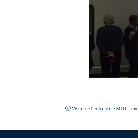
Next
Visite de l’entreprise MTU – e
Post:
Previous
Post: