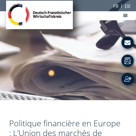
Passer
Passer
FR
DE
au
au
contenu
pied
principal
de
DFWK
page
Deutsch-
Französischer
Wirtschaftskreis
Politique financière en Europe
: L’Union des marchés de