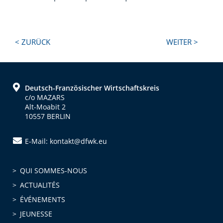
Next
Previous
< ZURÜCK
WEITER >
Post:
Post:
Footer
Deutsch-Französischer Wirtschaftskreis
c/o MAZARS
Alt-Moabit 2
10557 BERLIN
E-Mail: kontakt@dfwk.eu
QUI SOMMES-NOUS
ACTUALITÉS
ÉVÉNEMENTS
JEUNESSE