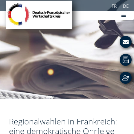
Passer
Passer
FR
DE
au
au
contenu
pied
principal
de
DFWK
page
Deutsch-
Französischer
Wirtschaftskreis
Regionalwahlen in Frankreich:
eine demokratische Ohrfeige