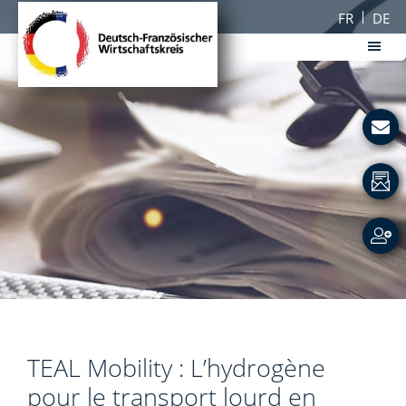
Passer
Passer
FR
DE
au
au
contenu
pied
principal
de
DFWK
page
Deutsch-
Französischer
Wirtschaftskreis
TEAL Mobility : L’hydrogène
pour le transport lourd en