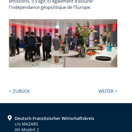
émissions, il s’agit ici également d’assurer
l’indépendance géopolitique de l’Europe.
Next
Previous
< ZURÜCK
WEITER >
Post:
Post:
Footer
Deutsch-Französischer Wirtschaftskreis
c/o MAZARS
Alt-Moabit 2