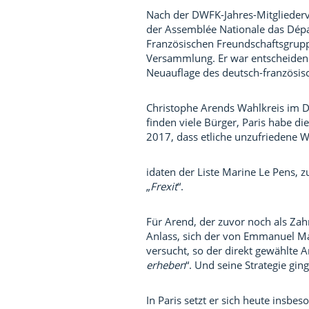
Nach der DWFK-Jahres-Mitglieder
der Assemblée Nationale das Dépar
Französischen Freundschaftsgrupp
Versammlung. Er war entscheidend
Neuauflage des deutsch-französis
Christophe Arends Wahlkreis im Dé
finden viele Bürger, Paris habe d
2017, dass etliche unzufriedene W
idaten der Liste Marine Le Pens, z
„
Frexit
“.
Für Arend, der zuvor noch als Zahn
Anlass, sich der von Emmanuel 
versucht, so der direkt gewählte 
erheben
“. Und seine Strategie gin
In Paris setzt er sich heute insb