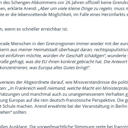
en des Schengen-Abkommens vor 26 Jahren offiziell keine Grenzko
n, erklärte Arend: „
Aber u
m
viele kleine Dinge zu regeln,
muss
m
nte er die lebensrettende Möglichkeit, im Falle eines Herzinfarkt
, wenn es schneller erreichbar ist.
 gerade Menschen in den Grenzregionen immer wieder mit der eu
erin aus meiner Heimatstadt überhaupt daran, rechtspopulistisch
pot einführen möchte, würden ihr Geschäft schädigen“
, wunderte 
aße gefragt, was die EU ihnen konkret gebracht hat. Die Antwort w
f konzentrieren, was Europa alles Gutes bringt“
.
 verwies der Abgeordnete darauf, wie Missverständnisse die poli
en: „
In Frankreich weiß niemand, welche Macht ein Ministerpräs
inschätzungen und manchmal auch zu unangemessenem Verhalten 
ung Europas auf die rein deutsch-französische Perspektive. Die 
t Schule machen
.
Arend erwähnte bei der Veranstaltung in Berlin e
ehen“ sollten.
llen Ausklang. Die vorweihnachtliche Stimmung regte bei franz