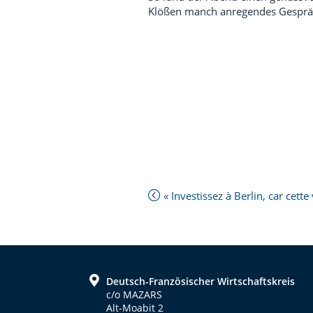
Klößen manch anregendes Gesprä
Next
« Investissez à Berlin, car cette 
Post:
Previous
Post:
Footer
Deutsch-Französischer Wirtschaftskreis
c/o MAZARS
Alt-Moabit 2