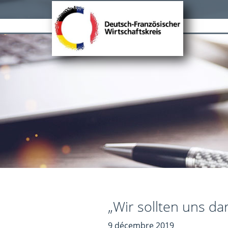
Passer
Passer
Passer
à
au
au
la
contenu
pied
navigation
principal
de
principale
page
DFWK
Deutsch-
Französischer
Wirtschaftskreis
„Wir sollten uns da
9 décembre 2019