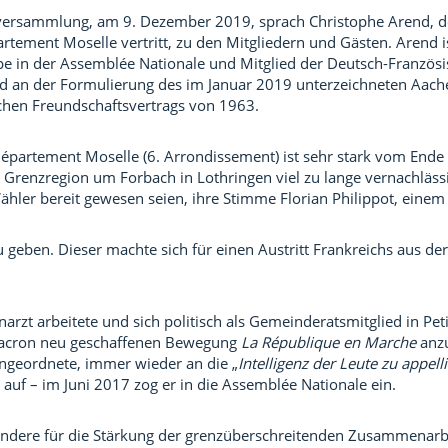
versammlung, am 9. Dezember 2019, sprach Christophe Arend, de
tement Moselle vertritt, zu den Mitgliedern und Gästen. Arend i
e in der Assemblée Nationale und Mitglied der Deutsch-Französ
 an der Formulierung des im Januar 2019 unterzeichneten Aachene
chen Freundschaftsvertrags von 1963.
partement Moselle (6. Arrondissement) ist sehr stark vom Ende 
ie Grenzregion um Forbach in Lothringen viel zu lange vernachläss
ähler bereit gewesen seien, ihre Stimme Florian Philippot, eine
u geben. Dieser machte sich für einen Austritt Frankreichs aus d
arzt arbeitete und sich politisch als Gemeinderatsmitglied in Pet
Macron neu geschaffenen Bewegung
La République en Marche
anzu
Angeordnete, immer wieder an die „
Intelligenz der Leute zu appelli
g auf – im Juni 2017 zog er in die Assemblée Nationale ein.
esondere für die Stärkung der grenzüberschreitenden Zusammenar