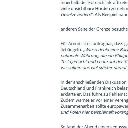
innerhalb der EU nach Inkrafttret
viele unsichtbare Hürden zu nehme
Gesetze ändern
“. Als Beispiel nan
anderen Seite der Grenze besuchen
Für Arend ist es untragbar, dass
liebäugeln. „
Wieso denkt eine Bäck
nationale Währung, die ein Philip
Test gemacht und Leute auf der Str
wir sollten uns viel stärker darau
In der anschließenden Diskussion
Deutschland und Frankreich belast
erklärte er. Das führe zu Fehle
Zudem warnte er vor einer Vereng
Zusammenarbeit sollte europawei
und Polen hier beispielhaft vorang
So fand der Abend einen genussvo