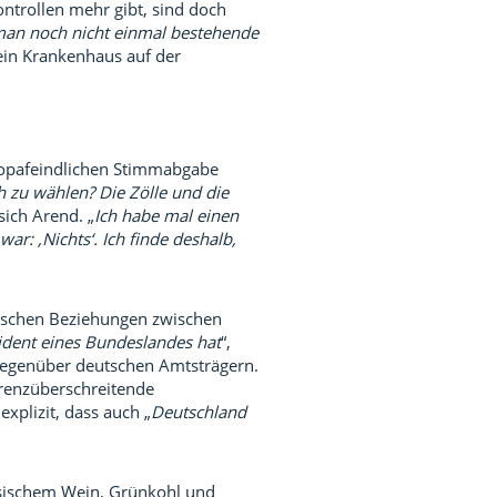
ntrollen mehr gibt, sind doch
an noch nicht einmal bestehende
s ein Krankenhaus auf der
ropafeindlichen Stimmabgabe
 zu wählen? Die Zölle und die
sich Arend. „
Ich habe mal einen
ar: ‚Nichts‘. Ich finde deshalb,
tischen Beziehungen zwischen
ident eines Bundeslandes hat
“,
gegenüber deutschen Amtsträgern.
grenzüberschreitende
xplizit, dass auch „
Deutschland
ösischem Wein, Grünkohl und