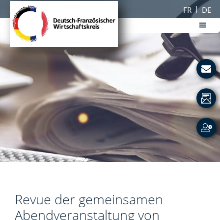
Zum
Zur
FR
DE
Inhalt
Fußzeile
springen
springen
DFWK
Deutsch-
Französischer
Wirtschaftskreis
Revue der gemeinsamen
Abendveranstaltung von