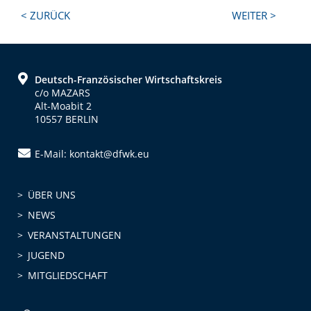
Next
Previous
< ZURÜCK
WEITER >
Post:
Post:
Footer
Deutsch-Französischer Wirtschaftskreis
c/o MAZARS
Alt-Moabit 2
10557 BERLIN
E-Mail: kontakt@dfwk.eu
ÜBER UNS
NEWS
VERANSTALTUNGEN
JUGEND
MITGLIEDSCHAFT