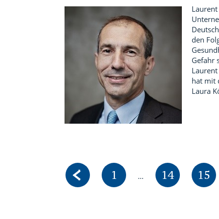
Laurent
Unterne
Deutsch
den Fol
Gesundh
Gefahr s
Laurent
hat mit
Laura Kö
Pages
Page
Page
Pag
1
14
15
…
provisoires
omises