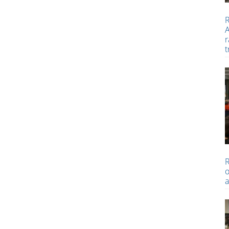
R
A
r
t
R
o
a