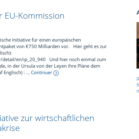
er EU-Kommission
sche Initiative für einen europäischen
tpaket von €750 Milliarden vor. Hier geht es zur
isch):
r/detail/en/ip_20_940 Und hier noch einmal zum
e, in der Ursula von der Leyen ihre Pläne dem
f Englisch) :
... Continuer
R
f
ative zur wirtschaftlichen
krise