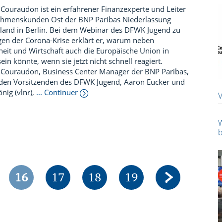
 Couraudon ist ein erfahrener Finanzexperte und Leiter
hmenskunden Ost der BNP Paribas Niederlassung
land in Berlin. Bei dem Webinar des DFWK Jugend zu
gen der Corona-Krise erklärt er, warum neben
eit und Wirtschaft auch die Europäische Union in
ein könnte, wenn sie jetzt nicht schnell reagiert.
 Couraudon, Business Center Manager der BNP Paribas,
 den Vorsitzenden des DFWK Jugend, Aaron Eucker und
nig (vlnr),
... Continuer
W
b
e
Page
Page
Page
Page
16
17
18
19