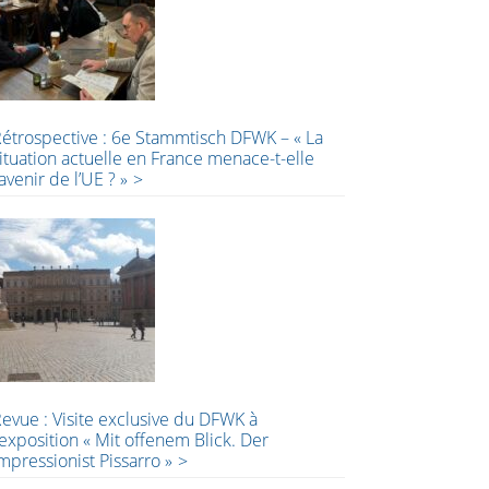
étrospective : 6e Stammtisch DFWK – « La
ituation actuelle en France menace-t-elle
’avenir de l’UE ? »
evue : Visite exclusive du DFWK à
’exposition « Mit offenem Blick. Der
mpressionist Pissarro »