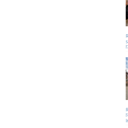
R
s
l
R
l
I